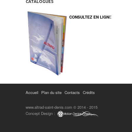
CATALOGUES
CONSULTEZ EN LIGN
E
Accueil
Plan du site
Contacts
Crédits
www.altrad-saint-denis.com © 2014 - 2015
Concept Design :