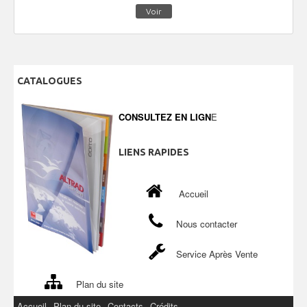
Voir
CATALOGUES
CONSULTEZ EN LIGN
E
LIENS
RAPIDES
Accueil
Nous contacter
Service Après Vente
Plan du site
Accueil
Plan du site
Contacts
Crédits