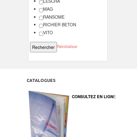
LESCHA
MAG
RANSOME
RICHIER BETON
VITO
Réinitialiser
CATALOGUES
CONSULTEZ EN LIGN
E