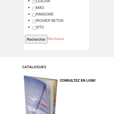
LESCHA
MAG
RANSOME
RICHIER BETON
VITO
Réinitialiser
CATALOGUES
CONSULTEZ EN LIGN
E