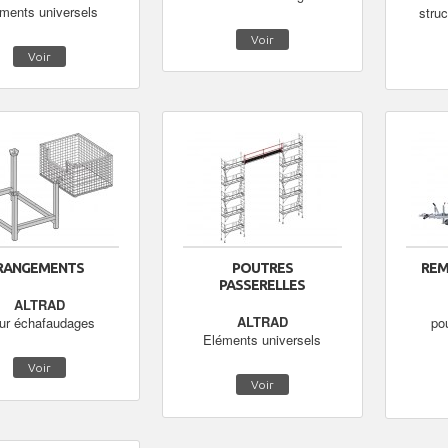
ments universels
stru
Voir
Voir
RANGEMENTS
POUTRES
REM
PASSERELLES
ALTRAD
ALTRAD
ur échafaudages
po
Eléments universels
Voir
Voir