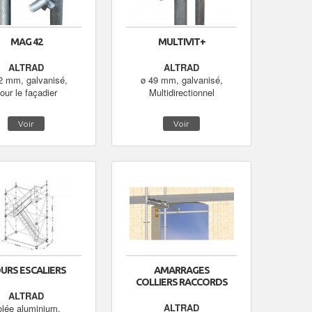
MAG 42
MULTIVIT+
ALTRAD
ALTRAD
2 mm, galvanisé,
ø 49 mm, galvanisé,
our le façadier
Multidirectionnel
Voir
Voir
URS ESCALIERS
AMARRAGES
COLLIERS RACCORDS
ALTRAD
ALTRAD
olée aluminium,