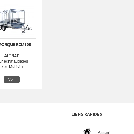
MORQUE RCM108
ALTRAD
ur échafaudages
fixes Multivit+
Voir
LIENS
RAPIDES
Accueil