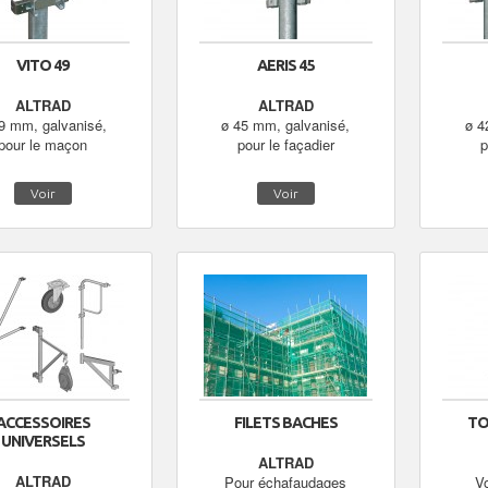
VITO 49
AERIS 45
ALTRAD
ALTRAD
9 mm, galvanisé,
ø 45 mm, galvanisé,
ø 4
pour le maçon
pour le façadier
p
Voir
Voir
ACCESSOIRES
FILETS BACHES
TO
UNIVERSELS
ALTRAD
ALTRAD
Pour échafaudages
V