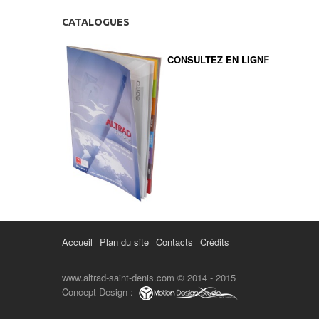
CATALOGUES
CONSULTEZ EN LIGN
E
Accueil
Plan du site
Contacts
Crédits
www.altrad-saint-denis.com © 2014 - 2015
Concept Design :