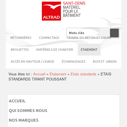
BÉTONNIÈRES
COMPACTAGE
TRAVAIL DU BÉTON ET COUPE
BROUETTES
MATÉRIELS DE CHANTIER
ETAIEMENT
ACCÈS EN HAUTEUR / LEVAGE
ÉCHAFAUDAGES
BOIS ET JARDIN
Vous êtes ici :
Accueil
»
Etaiement
»
Etais standards
»
ETAIS
STANDARDS TIRANT POUSSANT
ACCUEIL
QUI SOMMES NOUS
NOS MARQUES