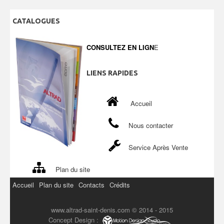
CATALOGUES
CONSULTEZ EN LIGN
E
LIENS
RAPIDES
Accueil
Nous contacter
Service Après Vente
Plan du site
Accueil
Plan du site
Contacts
Crédits
www.altrad-saint-denis.com © 2014 - 2015
Concept Design :