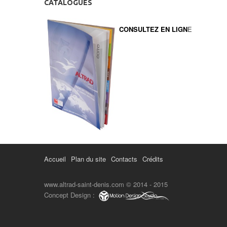
CATALOGUES
CONSULTEZ EN LIGN
E
Accueil
Plan du site
Contacts
Crédits
www.altrad-saint-denis.com © 2014 - 2015
Concept Design :