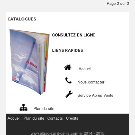
Page 2 sur 2
CATALOGUES
CONSULTEZ EN LIGN
E
LIENS
RAPIDES
Accueil
Nous contacter
Service Après Vente
Plan du site
Accueil
Plan du site
Contacts
Crédits
www.altrad-saint-denis.com © 2014 - 2015