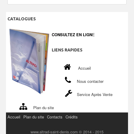
CATALOGUES
CONSULTEZ EN LIGN
E
LIENS
RAPIDES
Accueil
Nous contacter
Service Après Vente
Plan du site
Accueil
Plan du site
Contacts
Crédits
www.altrad-saint-denis.com © 2014 - 2015