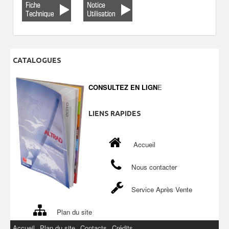
CATALOGUES
CONSULTEZ EN LIGN
E
LIENS
RAPIDES
Accueil
Nous contacter
Service Après Vente
Plan du site
Accueil
Plan du site
Contacts
Crédits