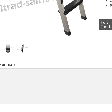
C
P
 :
ALTRAD