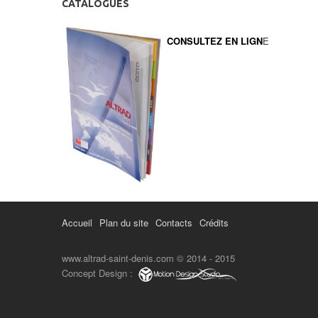
CATALOGUES
CONSULTEZ EN LIGN
E
Accueil
Plan du site
Contacts
Crédits
www.altrad-saint-denis.com © 2014 - 2015
Concept Design :