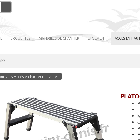
PE
BROUETTES
MATÉRIELS DE CHANTIER
ETAIEMENT
ACCÈS EN HAUT
 50
ur vers Accès en hauteur Levage
PLATO
P
L
M
C
P
F