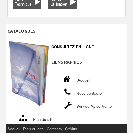
CATALOGUES
CONSULTEZ EN LIGN
E
LIENS
RAPIDES
Accueil
Nous contacter
Service Après Vente
Plan du site
Accueil
Plan du site
Contacts
Crédits