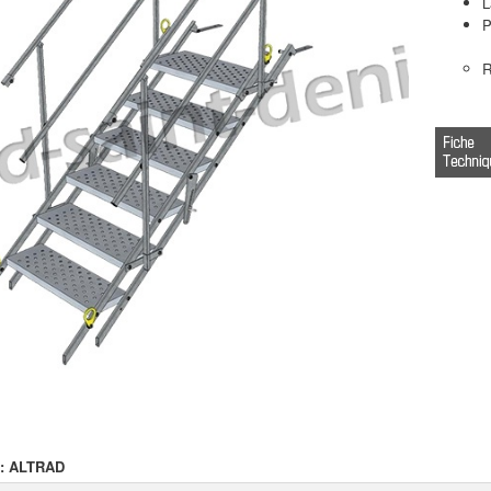
L
P
R
 :
ALTRAD