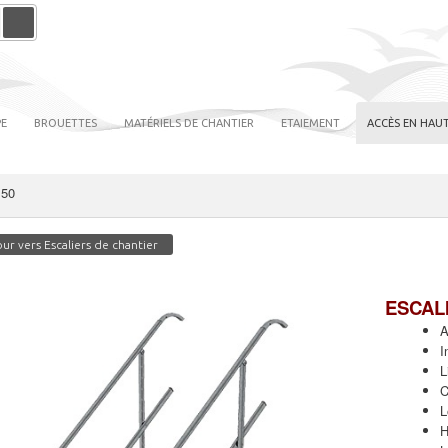
PE
BROUETTES
MATÉRIELS DE CHANTIER
ETAIEMENT
ACCÈS EN HAUT
 50
ur vers Escaliers de chantier
ESCAL
A
I
L
C
L
H