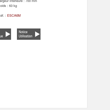
argeur intérieure : 700 mm
oids : 63 kg
éf. :
ESCA6M